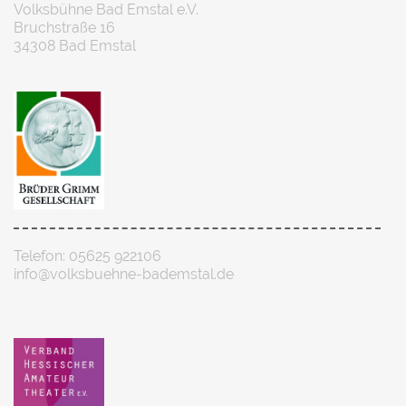
Volksbühne Bad Emstal e.V.
Bruchstraße 16
34308 Bad Emstal
Telefon: 05625 922106
info@volksbuehne-bademstal.de