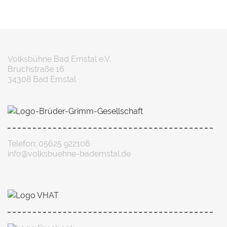
Volksbühne Bad Emstal e.V.
Bruchstraße 16
34308 Bad Emstal
Telefon: 05625 922106
info@volksbuehne-bademstal.de