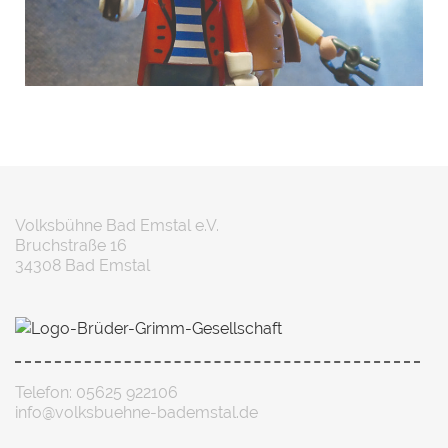
Volksbühne Bad Emstal e.V.
Bruchstraße 16
34308 Bad Emstal
Telefon: 05625 922106
info@volksbuehne-bademstal.de