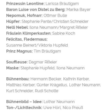
Prinzessin Leontine:
Larissa Bräutigam
Baron Luise von Distel zu Berg:
Marika Bayer
Nepomuk, Hofnarr:
Ottmar Bulle
Hüpfer:
Stephanie Pante/Christian Schneider
Nelli Nebel
: Ilona Neumann/Margret Rißeler
Fräulein Klimperkasten
: Sabine Koch
Felicitas, Fledermaus:
Susanne Beinert/Viktoria Hupfeld
Prinz Magnus:
Tim Bräutigam
Souffleuse:
Dagmar Rißeler
Maske:
Stephanie Hupfeld, Ilona Neumann
Bühnenbau:
Hermann Becker, Kathrin Kerber,
Matthias Kerber, Günter Krägelius, Lothar Neumann,
Kurt Schneider, Rudi Schotte
Bühnenbild – Idee:
Lothar Neumann
Ton-/Lichttechnik:
Uwe Hörl, Nico Preuß