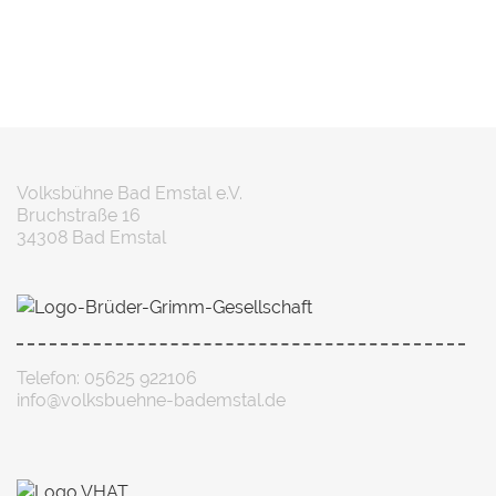
Volksbühne Bad Emstal e.V.
Bruchstraße 16
34308 Bad Emstal
Telefon: 05625 922106
info@volksbuehne-bademstal.de