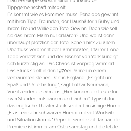
Frau Penelope selbst in einer Fußballtoto-
Tippgemeinschaft mitspielt.
Es kommt wie es kommen muss: Penelope gewinnt
mit ihren Tipp-Freunden, der Haushälterin Ruby und
ihrem Freund Willie den Toto-Gewinn. Doch wie soll
sie das ihrem Mann nur erklären? Und wo ist denn
überhaupt plötzlich der Toto-Schein hin? Zu allem
Überfluss verbrennt der Lammbraten, Pfarrer Lionel
Toop verletzt sich und der Bischof von York kündigt
sich kurzfristig an. Das Chaos ist vorprogrammiert.
Das Stück spielt in den 1970er Jahren in einem
verträumten kleinen Dorf in England. „Es geht um
Spaß und Unterhaltung“, sagt Lothar Neumann,
Vorsitzender des Vereins. „Hier können die Leute für
zwei Stunden entspannen und lachen.“ Typisch für
das englische Theaterstück sei der feinsinnige Humor.
„Es ist ein sehr schwarzer Humor mit viel Wortwitz
und Situationskomik.“ Geprobt wurde seit Januar, die
Premiere ist immer am Ostersamstag und die letzte