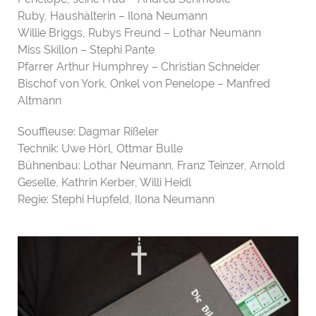
Ruby, Haushälterin – Ilona Neumann
Willie Briggs, Rubys Freund – Lothar Neumann
Miss Skillon – Stephi Pante
Pfarrer Arthur Humphrey – Christian Schneider
Bischof von York, Onkel von Penelope – Manfred
Altmann
Souffleuse: Dagmar Rißeler
Technik: Uwe Hörl, Ottmar Bulle
Bühnenbau: Lothar Neumann, Franz Teinzer, Arnold
Geselle, Kathrin Kerber, Willi Heidl
Regie: Stephi Hupfeld, Ilona Neumann