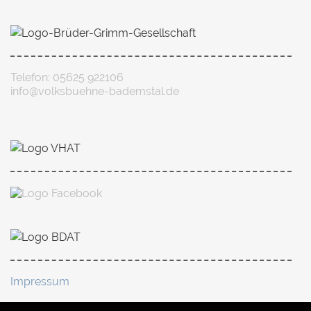
Telefon: 05625 922106
info@volksbuehne-bademstal.de
Impressum