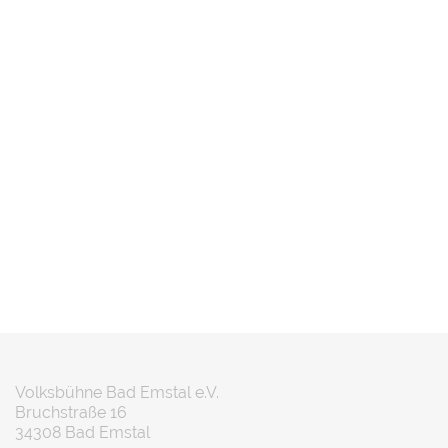
Volksbühne Bad Emstal e.V.
Bruchstraße 16
34308 Bad Emstal