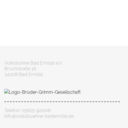
Volksbühne Bad Emstal e.V.
Bruchstraße 16
34308 Bad Emstal
Telefon: 05625 922106
info@volksbuehne-bademstal.de