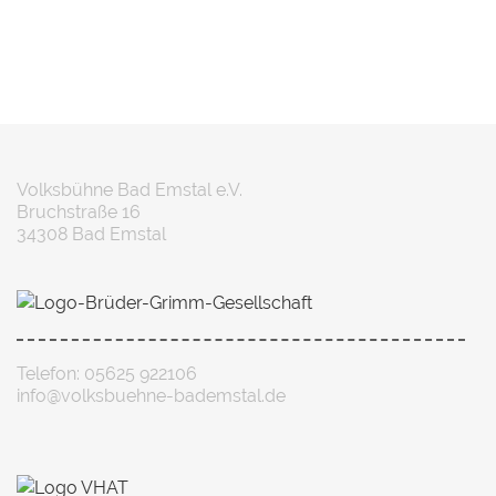
Volksbühne Bad Emstal e.V.
Bruchstraße 16
34308 Bad Emstal
Telefon: 05625 922106
info@volksbuehne-bademstal.de