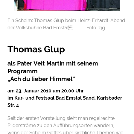
Ein Schelm: Thomas Glup beim Heinz-Erhardt-Abend
der Volksbühne Bad Emstal Foto: zjg
Thomas Glup
als Pater Veit Martin mit seinem
Programm
„Ach du lieber Himmel“
am 23. Januar 2010 um 20.00 Uhr
im Kur- und Festsaal Bad Emstal Sand, Karlsbader
Str. 4
Seit der ersten Vorstellung sieht man regelrechte
Pilgerströme zu den Aufführungsorten wandern,
wenn der Schelm Gottes über kirchliche Themen wie