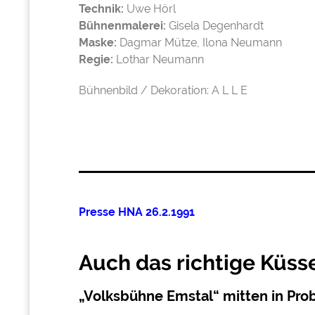
Technik:
Uwe Hörl
Bühnenmalerei:
Gisela Degenhardt
Maske:
Dagmar Mütze, Ilona Neumann
Regie:
Lothar Neumann
Bühnenbild / Dekoration: A L L E
Presse HNA 26.2.1991
Auch das richtige Küsse
„Volksbühne Emstal“ mitten in Pro