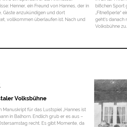
isse: Henner, ein Freund von Hannes, der in
bißchen Sport g
e, Gäste anzukündigen und dort
„Fitneßperle“ e
itet, vollkommen überlaufen ist. Nach und
geht’s danach n
Volksbühne zu. 
t
staler Volksbühne
Manuskript für das Lustspiel „Hannes ist
nn in Balhorn. Endlich grub er es aus –
Ostersamstag recht. Es gibt Momente, da