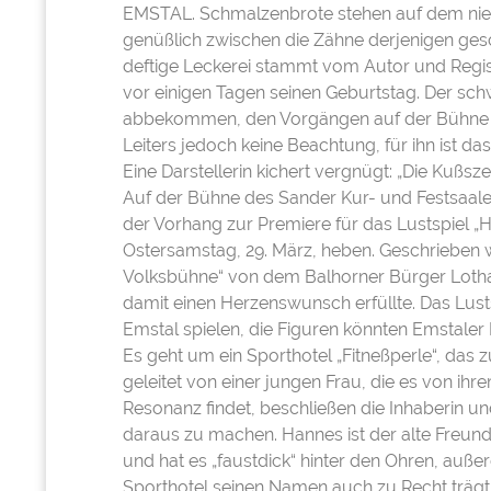
EMSTAL. Schmalzenbrote stehen auf dem nied
genüßlich zwischen die Zähne derjenigen gesch
deftige Leckerei stammt vom Autor und Regis
vor einigen Tagen seinen Geburtstag. Der sch
abbekommen, den Vorgängen auf der Bühne s
Leiters jedoch keine Beachtung, für ihn ist d
Eine Darstellerin kichert vergnügt: „Die Kußs
Auf der Bühne des Sander Kur- und Festsaale
der Vorhang zur Premiere für das Lustspiel „H
Ostersamstag, 29. März, heben. Geschrieben 
Volksbühne“ von dem Balhorner Bürger Lothar
damit einen Herzenswunsch erfüllte. Das Lusts
Emstal spielen, die Figuren könnten Emstaler
Es geht um ein Sporthotel „Fitneßperle“, das z
geleitet von einer jungen Frau, die es von ihr
Resonanz findet, beschließen die Inhaberin u
daraus zu machen. Hannes ist der alte Freun
und hat es „faustdick“ hinter den Ohren, auße
Sporthotel seinen Namen auch zu Recht trägt,