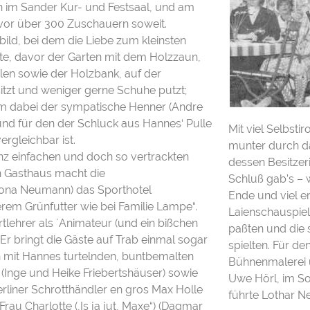
en im Sander Kur- und Festsaal, und am
vor über 300 Zuschauern soweit.
ild, bei dem die Liebe zum kleinsten
te, davor der Garten mit dem Holzzaun,
en sowie der Holzbank, auf der
itzt und weniger gerne Schuhe putzt;
t ihm dabei der sympatische Henner (Andre
und für den der Schluck aus Hannes‘ Pulle
Mit viel Selbstir
ergleichbar ist.
munter durch da
anz einfachen und doch so vertrackten
dessen Besitzer
 Gasthaus macht die
Schluß gab’s – w
Ilona Neumann) das Sporthotel
Ende und viel e
rem Grünfutter wie bei Familie Lampe“.
Laienschauspiel
ehrer als `Animateur (und ein bißchen
paßten und die s
 Er bringt die Gäste auf Trab einmal sogar
spielten. Für de
n mit Hannes turtelnden, buntbemalten
Bühnenmalerei 
g (Inge und Heike Friebertshäuser) sowie
Uwe Hörl, im So
rliner Schrotthändler en gros Max Holle
führte Lothar 
au Charlotte (,Is ja jut, Maxe“) (Dagmar