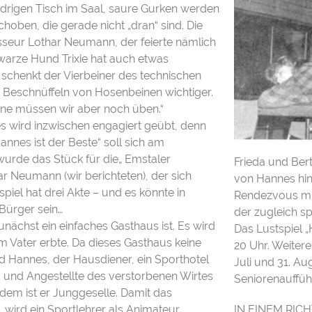
rigen Tisch im Saal, saure Gurken werden
oben, die gerade nicht „dran“ sind. Die
seur Lothar Neumann, der feierte nämlich
warze Hund Trixie hat auch etwas
chenkt der Vierbeiner des technischen
as Beschnüffeln von Hosenbeinen wichtiger.
zene müssen wir aber noch üben.“
s wird inzwischen engagiert geübt, denn
annes ist der Beste“ soll sich am
wurde das Stück für die„ Emstaler
Frieda und Bert
 Neumann (wir berichteten), der sich
von Hannes hin
piel hat drei Akte – und es könnte in
Rendezvous mit
 Bürger sein…
der zugleich s
unächst ein einfaches Gasthaus ist. Es wird
Das Lustspiel 
em Vater erbte. Da dieses Gasthaus keine
20 Uhr. Weitere
nd Hannes, der Hausdiener, ein Sporthotel
Juli und 31. Au
d und Angestellte des verstorbenen Wirtes
Seniorenaufführ
rdem ist er Junggeselle. Damit das
 wird ein Sportlehrer als Animateur
IN EINEM RICH