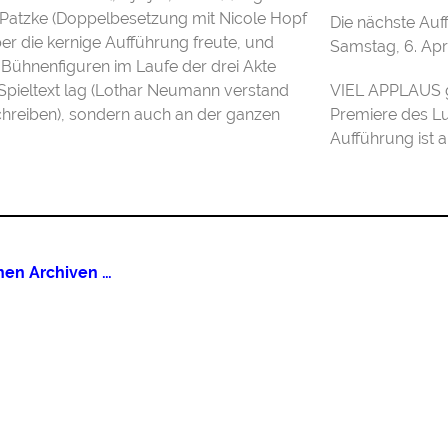
 Patzke (Doppelbesetzung mit Nicole Hopf
Die nächste Auff
er die kernige Aufführung freute, und
Samstag, 6. Apri
 Bühnenfiguren im Laufe der drei Akte
pieltext lag (Lothar Neumann verstand
VIEL APPLAUS g
 schreiben), sondern auch an der ganzen
Premiere des Lus
Aufführung ist
enen Archiven …