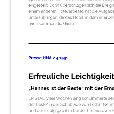
eingestellt. Dann überschlagen sich die Ereign
einem anderen Hotel arbeitet, hat die Aufgab
unterzubringen, da das Hotel, in dem er arbe
nach kommen die Gäste:
Presse HNA 2.4.1991
Erfreuliche Leichtigkei
„Hannes ist der Beste“ mit der Em
EMSTAL. Viele Wochen lang schlummerte sein 
der Beste“ in der Schublade von Lothar Neuma
und der Erfolg gab ihm bei der Premiere am 