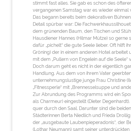
stimmt fast alles. Sie gab es schon des öfter
vergangenen Samstag war es wieder einmal 
Das begann bereits beim dekorativen Bühnenb
Detail spürbar war: Die Fachwerkhaussilhouet
dem grünenden Baum, den Tischen und Stühl
Hausdiener Hannes (Hilmar Mütze) so gerne s
dafür „pichelt“ die gute Seele lieber. Oft hilf
Gröning) der in einem anderen Hotel arbeitet 
mit dem „Pullern von Engelein auf die Seele“ v
Doch darum geht es nicht in der eigentlich g
Handlung. Aus dem von ihrem Vater geerbten
unternehmungslustige junge Frau Christine (
„Fitnessperle“ mit „Brennesselsuppe und ande
Zur Abrundung des Programms wird ein Sportl
als Charmeur) eingestellt (Dieter Degenhardt).
quer durch den Saal. Darunter sind die beide
Städterinnen Berta Niedlich und Frieda Drolli
der „ausgebaute Laubenpieperadonis“, der Be
(Lothar Neumann) samt seiner unterdrückten Fr